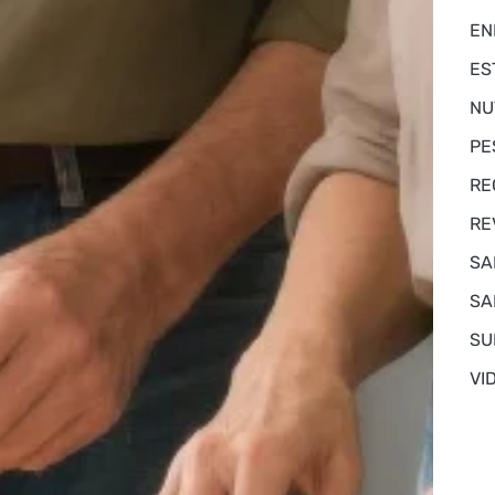
EN
ES
NU
PE
RE
RE
SA
SA
SU
VI