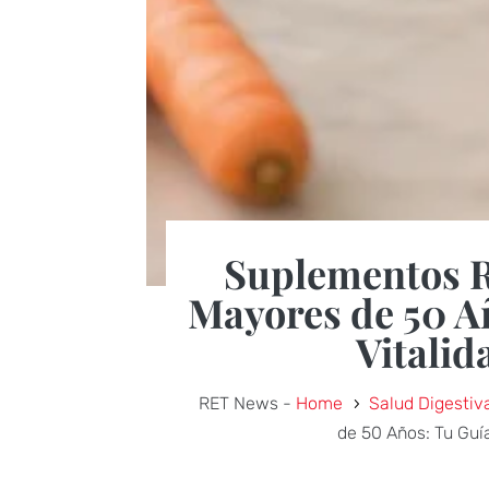
Suplementos 
Mayores de 50 A
Vitalid
RET News -
Home
Salud Digestiv
5
de 50 Años: Tu Guí