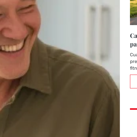
Ca
pa
Cua
pre
fit